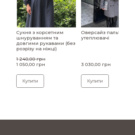
Сукня з корсетним
Оверсайз пальто на
шнуруванням та
утеплювачі
довгими рукавами (без
розрізу на ніжці)
1 240,00 грн
1 050,00 грн
3 030,00 грн
Купити
Купити