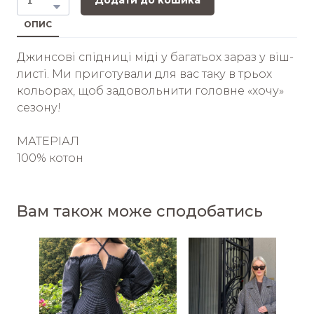
Додати до кошика
ОПИС
Джинсові спідниці міді у багатьох зараз у віш-
листі. Ми приготували для вас таку в трьох
кольорах, щоб задовольнити головне «хочу»
сезону!
МАТЕРІАЛ
100% котон
Вам також може сподобатись