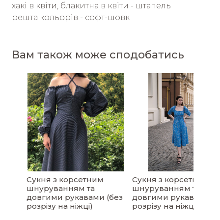
хакі в квіти, блакитна в квіти - штапель
решта кольорів - софт-шовк
Вам також може сподобатись
Сукня з корсетним
Сукня з корсетним
шнуруванням та
шнуруванням та
довгими рукавами (без
довгими рукавами (б
розрізу на ніжці)
розрізу на ніжці)