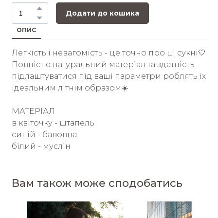
Додати до кошика
ОПИС
Легкість і невагомість - це точно про ці сукні🤍
Повністю натуральний матеріал та здатність
підлаштуватися під ваші параметри роблять їх
ідеальним літнім образом☀️
МАТЕРІАЛ
в квіточку - штапель
синій - бавовна
білий - муслін
Вам також може сподобатись