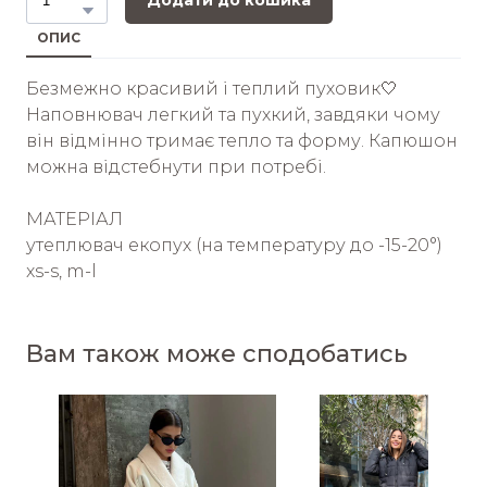
Додати до кошика
ОПИС
Безмежно красивий і теплий пуховик🤍
Наповнювач легкий та пухкий, завдяки чому
він відмінно тримає тепло та форму. Капюшон
можна відстебнути при потребі.
МАТЕРІАЛ
утеплювач екопух (на температуру до -15-20°)
xs-s, m-l
Вам також може сподобатись