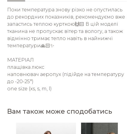
Поки температура знову різко не опустилась
до рекордних показників, рекомендуємо вже
запастись теплою курткою🙌🏻 В цій моделі
тканина не пропускає вітер та вологу, а також
відмінно тримає тепло навіть в найнижчі
температури🙏🏻✨
МАТЕРІАЛ
плащівка люкс
наповнювач аеропух (підійде на температуру
до -20-25°)
one size (xs, s, m, l)
Вам також може сподобатись